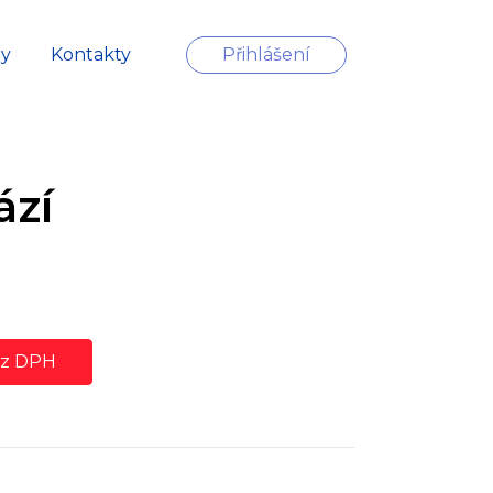
zy
Kontakty
Přihlášení
ází
ez DPH