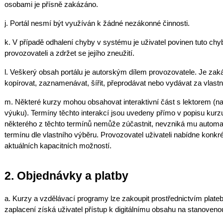
osobami je přísně zakázáno.
j. Portál nesmí být využíván k žádné nezákonné činnosti.
k. V případě odhalení chyby v systému je uživatel povinen tuto ch
provozovateli a zdržet se jejího zneužití.
l. Veškerý obsah portálu je autorským dílem provozovatele. Je zaká
kopírovat, zaznamenávat, šířit, přeprodávat nebo vydávat za vlastn
m. Některé kurzy mohou obsahovat interaktivní část s lektorem (na
výuku). Termíny těchto interakcí jsou uvedeny přímo v popisu kurz
některého z těchto termínů nemůže zúčastnit, nevzniká mu automa
termínu dle vlastního výběru. Provozovatel uživateli nabídne konkr
aktuálních kapacitních možností.
2. Objednávky a platby
a. Kurzy a vzdělávací programy lze zakoupit prostřednictvím plat
zaplacení získá uživatel přístup k digitálnímu obsahu na stanoveno