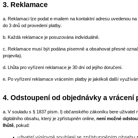
3. Reklamace
a. Reklamaci lze podat e-mailem na kontaktní adresu uvedenou na 
do 3 dnů od provedení platby.
b. Každá reklamace je posuzována individuálně.
c. Reklamace musí být podána písemně a obsahovat přesné označe
projevila).
d. Lhůta pro vyřízení reklamace je 30 dní od jejího doručení.
e. Po vyřízení reklamace vrácením platby je jakékoli další využív
4. Odstoupení od objednávky a vrácení 
a. V souladu s § 1837 písm. l) občanského zákoníku bere uživatel 
digitálního obsahu, který je zpřístupněn online,
není možné odstou
lhůtě
, pokud:
uživatel výslovně souhlasil se zpřístupněním obsahu 