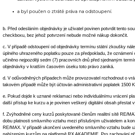
a byl poučen o ztrátě práva na odstoupení.
b. Před odesláním objednávky je uživatel povinen potvrdit tento so
checkboxu, bez jehož potvrzení nebude možné nákup dokončit.
c. V případě odstoupení od objednávky termínu státní zkoušky nálež
úplného uhrazeného poplatku pouze za předpokladu, že oznámení 
učiněno nejpozději sedm (7) pracovních dnů před sjednaným termí
objednávky v kratším časovém úseku toto právo zaniká.
d. V odůvodněných případech může provozovatel rozhodnout o vráce
takovém případě může být účtován administrativní poplatek 1500 K
e. Pokud dojde k uznané reklamaci nebo individuálnímu vrácení plat
další přístup ke kurzu a je povinen veškerý digitální obsah přestat 
f. Zvýhodněné ceny kurzů poskytované členům realitní sítě RE/MA
dobu platnosti smluvního vztahu mezi příslušným uživatelem a konk
RE/MAX. V případě ukončení uvedeného smluvního vztahu bude uživ
nabízeným kurzům na platformě RX AKADEMIE. Pro zachování přís